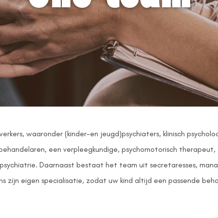
kers, waaronder (kinder-en jeugd)psychiaters, klinisch psychol
behandelaren, een verpleegkundige, psychomotorisch therapeut, 
gdpsychiatrie. Daarnaast bestaat het team uit secretaresses, m
ons zijn eigen specialisatie, zodat uw kind altijd een passende b